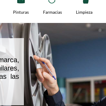
Pinturas
Farmacias
Limpieza
marca,
lares,
as las